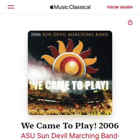
Iniciar sesión
Inicio
Explorar
Buscar
We Came To Play! 2006
ASU Sun Devil Marching Band
·