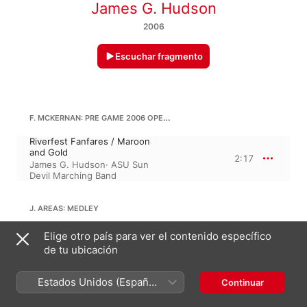
James G. Hudson
2006
Escuchar fragmento
F. MCKERNAN: PRE GAME 2006 OPENER, MEDLEY
Riverfest Fanfares / Maroon
and Gold
2:17
James G. Hudson
·
ASU Sun
Devil Marching Band
J. AREAS: MEDLEY
Se a Cabo / Black Magic Woman
Elige otro país para ver el contenido específico
3:37
James G. Hudson
·
ASU Sun
de tu ubicación
Devil Marching Band
Estados Unidos (Español
Continuar
T. PUENTE: MEDLEY
México)