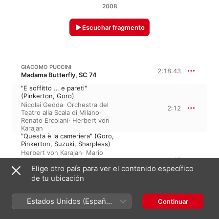
2008
Escuchar fragmento
GIACOMO PUCCINI
2:18:43
Madama Butterfly, SC 74
"E soffitto … e pareti"
(Pinkerton, Goro)
Nicolai Gedda
·
Orchestra del
2:12
Teatro alla Scala di Milano
·
Renato Ercolani
·
Herbert von
Karajan
"Questa è la cameriera" (Goro,
Pinkerton, Suzuki, Sharpless)
Herbert von Karajan
·
Mario
4:13
Borriello
·
Orchestra del Teatro
Elige otro país para ver el contenido específico
alla Scala di Milano
·
Renato
Ercolani
·
Nicolai Gedda
·
Lucia
de tu ubicación
Danieli
"Dovunque al mondo"
(Pinkerton, Sharpless, Goro)
Estados Unidos (Español
Continuar
Nicolai Gedda
·
Renato Ercolani
·
México)
4:05
Herbert von Karajan
·
Mario