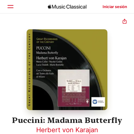
Iniciar sesión
Inicio
Explorar
Buscar
Puccini: Madama Butterfly
Herbert von Karajan