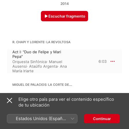
2014
Escuchar fragmento
R. CHAPI Y LORENTE: LA REVOLTOSA
Act I: "Duo de Felipe y Mari
Pepa"
6:03
Orquesta Sinfónica
·
Manuel
Ausensi
·
Ataúlfo Argenta
·
Ana
María Iriarte
MIGUEL DE PALACIOS: LA CORTE DE FARAON
Act I, Scene 3: "Coro de Viudas"
Elige otro país para ver el contenido específico
Ataúlfo Argenta
·
Coros
2:53
Cantores de Madrid
·
Orquesta
de tu ubicación
Sinfónica
Estados Unidos (Español
Continuar
JOSÉ SERRANO
México)
El Trust de los tenorios