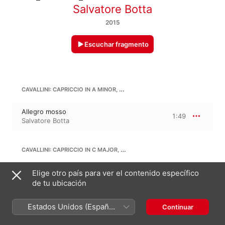
Salvatore Botta
2015
Escuchar fragmento
CAVALLINI: CAPRICCIO IN A MINOR, N. 1
Allegro mosso
1:49
Salvatore Botta
CAVALLINI: CAPRICCIO IN C MAJOR, N. 2
Allegro brillante
Elige otro país para ver el contenido específico
1:51
Salvatore Botta
de tu ubicación
Estados Unidos (Español
Continuar
CAVALLINI: CAPRICCIO IN C MINOR, N. 3
México)