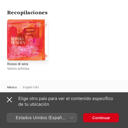
Recopilaciones
Rosso di sera
Varios artistas
México
English (UK)
Copyright © 2026
Elige otro país para ver el contenido específico
Apple Inc.
Todos los derechos reservados.
de tu ubicación
Términos del servicio de Internet
Apple Music y privacidad
Advertencia sobre cookies
Soporte
Comentarios
Estados Unidos (Español
Continuar
México)