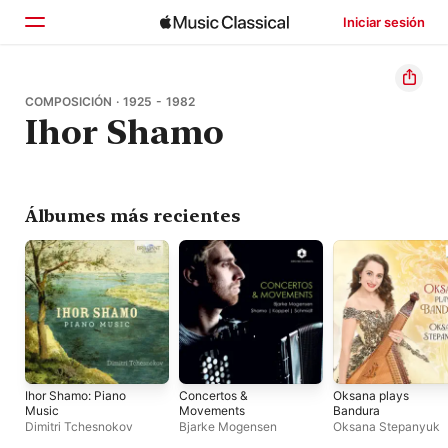
Iniciar sesión
Inicio
COMPOSICIÓN · 1925 - 1982
Ihor Shamo
Explorar
Buscar
Álbumes más recientes
Ihor Shamo: Piano
Concertos &
Oksana plays
Music
Movements
Bandura
Dimitri Tchesnokov
Bjarke Mogensen
Oksana Stepanyuk