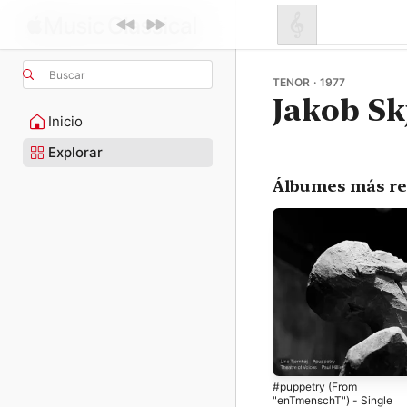
Buscar
TENOR · 1977
Jakob Sk
Inicio
Explorar
Álbumes más re
#puppetry (From
"enTmenschT") - Single