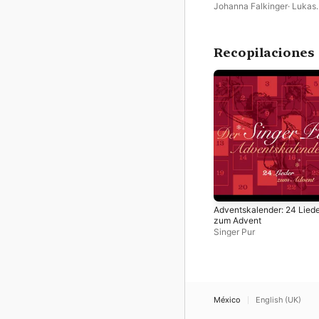
Wuppertal)
Johanna Falkinger
·
Lukas
Baumann
·
Wuppertaler Ku
Lautten Compagney
Recopilaciones
Adventskalender: 24 Lied
zum Advent
Singer Pur
México
English (UK)