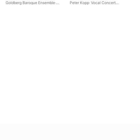
Goldberg Baroque Ensemble
·
Peter Kopp
·
Vocal Concert
Moz
David Erler
·
Andrzej Szadejko
·
Dresden
Joc
Ina Siedlaczek
·
Georg Poplutz
·
Thilo Dahlmann
·
Goldberg Vocal
Ensemble