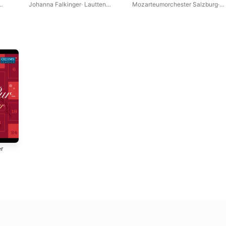
Johanna Falkinger
·
Lautten
Mozarteumorchester Salzburg
·
rrende
·
Compagney
·
Wuppertaler
Jochen Rieder
·
Jonas Kaufmann
Kurrende
·
Lukas Baumann
er