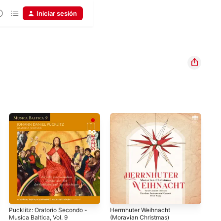
Iniciar sesión
Pucklitz: Oratorio Secondo -
Herrnhuter Weihnacht
It'
Musica Baltica, Vol. 9
(Moravian Christmas)
Edi