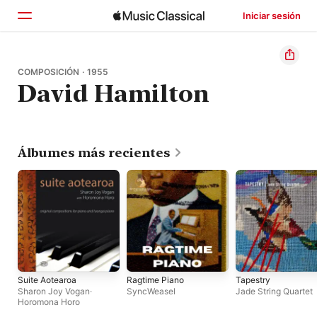
Iniciar sesión
Inicio
COMPOSICIÓN · 1955
David Hamilton
Explorar
Buscar
Álbumes más recientes
Suite Aotearoa
Ragtime Piano
Tapestry
Sharon Joy Vogan
·
SyncWeasel
Jade String Quartet
Horomona Horo