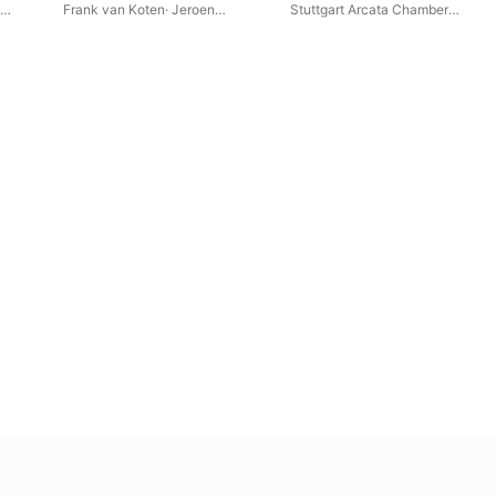
Tedesco - Pedrollo - Bellini
Frank van Koten
·
Jeroen
Stuttgart Arcata Chamber
Weierink
·
Chamber Orchestra
Orchestra
·
Lajos Lencsés
·
The Soloists of Russia
Patrick Strub