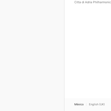
inglese
Citta di Adria Philharmonic
Orchestra
México
English (UK)