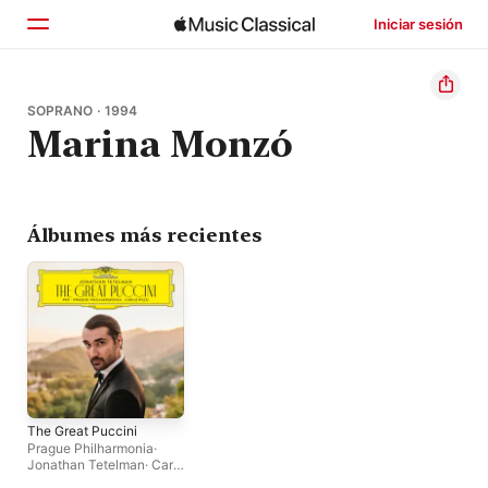
Iniciar sesión
Inicio
SOPRANO · 1994
Marina Monzó
Explorar
Buscar
Álbumes más recientes
The Great Puccini
Prague Philharmonia
·
Jonathan Tetelman
·
Carlo
Rizzi