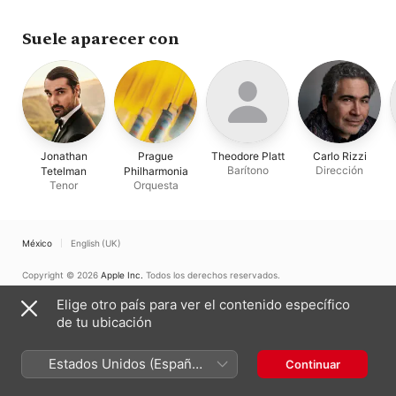
Suele aparecer con
Jonathan
Prague
Theodore Platt
Carlo Rizzi
Barítono
Dirección
Tetelman
Philharmonia
Tenor
Orquesta
México
English (UK)
Copyright © 2026
Apple Inc.
Todos los derechos reservados.
Términos del servicio de Internet
Apple Music y privacidad
Elige otro país para ver el contenido específico
Advertencia sobre cookies
Soporte
Comentarios
de tu ubicación
Estados Unidos (Español
Continuar
México)