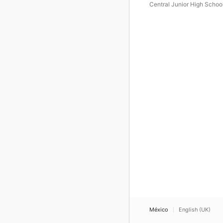
Symphonic Band (Live)
Central Junior High Schoo
Symphonic Band
México
English (UK)