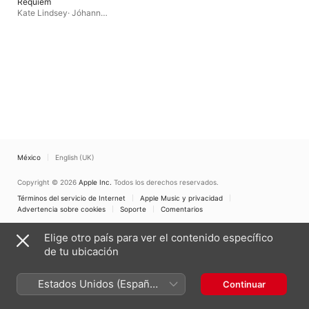
Requiem
Kate Lindsey
·
Jóhann
Kristinsson
·
Philharmonisches
Staatsorchester
Hamburg
·
Thomas
Emanuel Cornelius
·
Kent
Nagano
·
Veronika Eberle
México
English (UK)
Copyright © 2026
Apple Inc.
Todos los derechos reservados.
Términos del servicio de Internet
Apple Music y privacidad
Advertencia sobre cookies
Soporte
Comentarios
Elige otro país para ver el contenido específico
de tu ubicación
Estados Unidos (Español
Continuar
México)