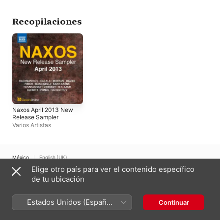
Bratislava Symphony
Guards
Orchestra
Recopilaciones
Naxos April 2013 New
Release Sampler
Varios Artistas
México
English (UK)
Elige otro país para ver el contenido específico
Copyright © 2026
Apple Inc.
Todos los derechos reservados.
de tu ubicación
Términos del servicio de Internet
Apple Music y privacidad
Advertencia sobre cookies
Soporte
Comentarios
Estados Unidos (Español
Continuar
México)