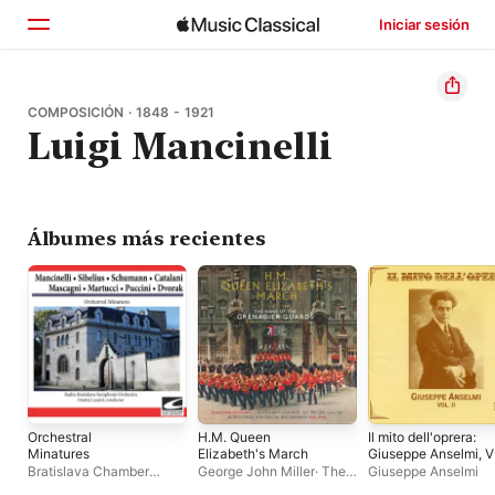
Iniciar sesión
Inicio
COMPOSICIÓN · 1848 - 1921
Luigi Mancinelli
Explorar
Buscar
Álbumes más recientes
Orchestral
H.M. Queen
Il mito dell'oprera:
Minatures
Elizabeth's March
Giuseppe Anselmi, Vo
2
Bratislava Chamber
George John Miller
·
The
Giuseppe Anselmi
Ensemble
·
Radio
Band of The Grenadier