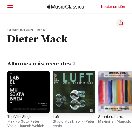
Iniciar sesión
Inicio
COMPOSICIÓN · 1954
Dieter Mack
Explorar
Buscar
Álbumes más recientes
Trio VII - Single
Luft
Strahlen. Licht.
Makiko Goto
·
Peter
Studio Musikfabrik
·
Peter
Maximilian Mangold
Veale
·
Hannah Weirich
Veale