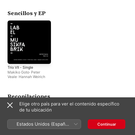
Sencillos y EP
Trio VII - Single
Makiko Goto
·
Peter
Veale
·
Hannah Weirich
Recopilaciones
Elige otro país para ver el contenido específico
de tu ubicación
Estados Unidos (Español
Continuar
México)