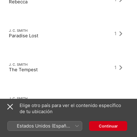
Rebecca
J. C. SMITH
1
Paradise Lost
J. C. SMITH
1
The Tempest
J. C. SMITH
1
The Enchanter
Elige otro país para ver el contenido específico
de tu ubicación
Estados Unidos (Español
Continuar
México)