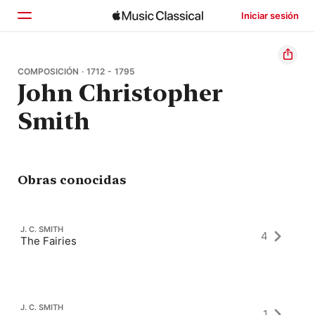
Iniciar sesión
Inicio
COMPOSICIÓN · 1712 - 1795
John Christopher
Explorar
Smith
Buscar
Obras conocidas
J. C. SMITH
4
The Fairies
J. C. SMITH
1