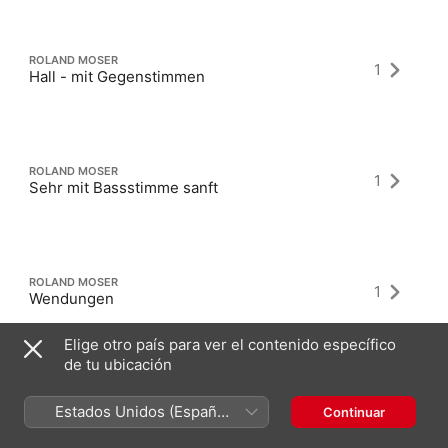
ROLAND MOSER
1
Hall - mit Gegenstimmen
ROLAND MOSER
1
Sehr mit Bassstimme sanft
ROLAND MOSER
1
Wendungen
Elige otro país para ver el contenido específico
de tu ubicación
Estados Unidos (Español
Continuar
México)
Álbumes más recientes