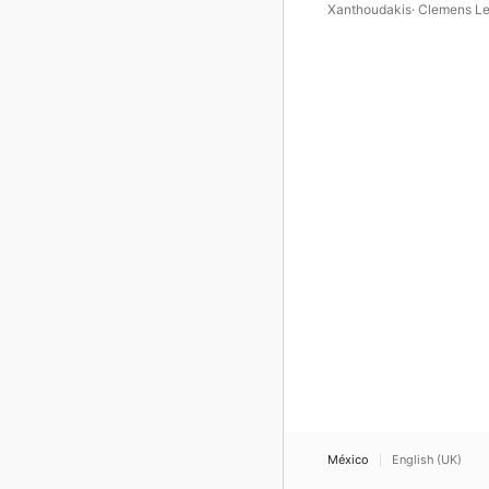
Xanthoudakis
·
Clemens L
México
English (UK)