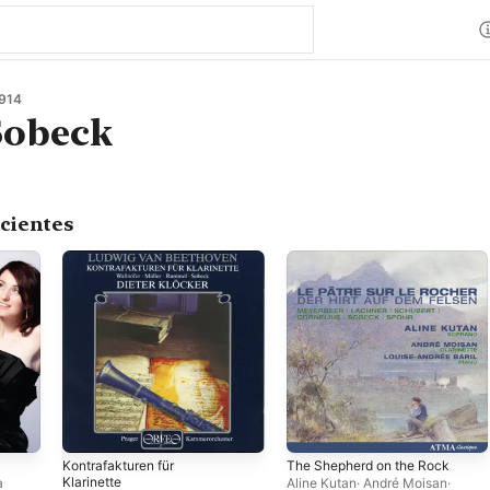
914
Sobeck
cientes
Kontrafakturen für
The Shepherd on the Rock
Klarinette
a
Aline Kutan
·
André Moisan
·