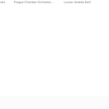
eske
Prague Chamber Orchestra
·
Louise-Andrée Baril
Dieter Klöcker
·
Milan Lajcik