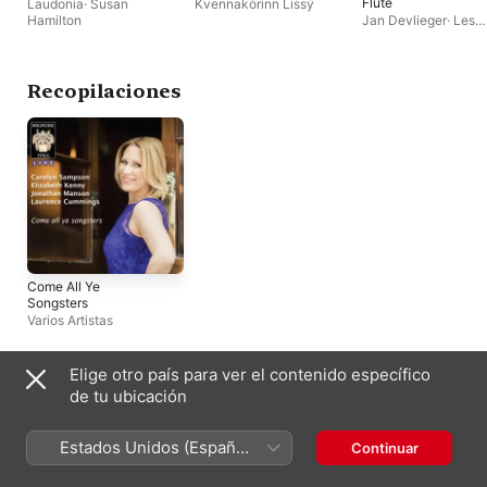
Flute
Laudonia
·
Susan
Kvennakórinn Lissý
Hamilton
Jan Devlieger
·
Les
Goûts-Authentiques
Recopilaciones
Come All Ye
Songsters
Varios Artistas
Elige otro país para ver el contenido específico
México
English (UK)
de tu ubicación
Copyright © 2026
Apple Inc.
Todos los derechos reservados.
Estados Unidos (Español
Continuar
Términos del servicio de Internet
Apple Music y privacidad
México)
Advertencia sobre cookies
Soporte
Comentarios