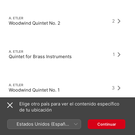
A. ETLER
2
Woodwind Quintet No. 2
A. ETLER
1
Quintet for Brass Instruments
A. ETLER
3
Woodwind Quintet No. 1
Elige otro país para ver el contenido específico
de tu ubicación
Estados Unidos (Español
Continuar
México)
Álbumes más recientes