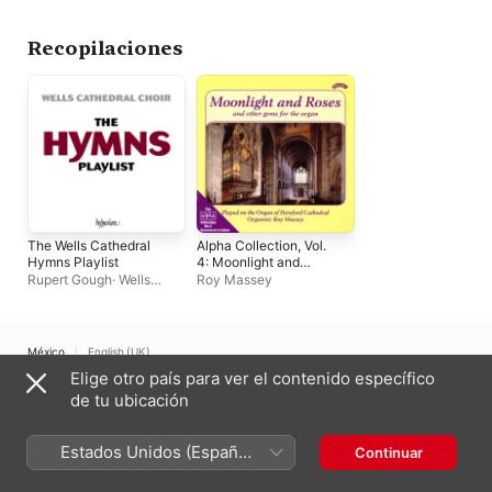
David Grealy
Recopilaciones
The Wells Cathedral
Alpha Collection, Vol.
Hymns Playlist
4: Moonlight and
Roses (Remastered)
Rupert Gough
·
Wells
Roy Massey
Cathedral Choir
·
Malcolm
Archer
México
English (UK)
Elige otro país para ver el contenido específico
Copyright © 2026
Apple Inc.
Todos los derechos reservados.
de tu ubicación
Términos del servicio de Internet
Apple Music y privacidad
Advertencia sobre cookies
Soporte
Comentarios
Estados Unidos (Español
Continuar
México)