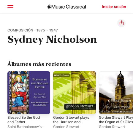
Iniciar sesión
Inicio
COMPOSICIÓN · 1875 - 1947
Sydney Nicholson
Explorar
Buscar
Álbumes más recientes
Blessed Be the God
Gordon Stewart plays
Gordon Stewart Pla
and Father
the Harrison and
the Organ of St Giles
Harrison Organ - Caird
Church, Pontefract
Saint Bartholomew's
Gordon Stewart
Gordon Stewart
Hall Dundee
Choir
·
Tristan Russcher
·