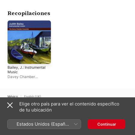
Recopilaciones
Bailey, J.: Instrumental
Music
Davey Chamber
Ensemble
·
Nicola
Grunberg
·
Catherine
Wilmers
México
English (UK)
Elige otro país para ver el contenido específico
Copyright © 2026
Apple Inc.
Todos los derechos reservados.
de tu ubicación
Términos del servicio de Internet
Apple Music y privacidad
Advertencia sobre cookies
Soporte
Comentarios
Estados Unidos (Español
Continuar
México)