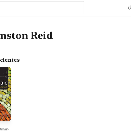
hnston Reid
cientes
rtman
·