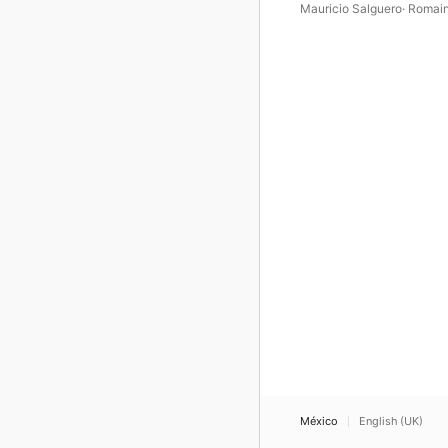
Mauricio Salguero
·
Romai
Garioud
·
Ashlee Mack
·
Fré
Lagarde
·
Matt Davich
·
Ro
Shankle
·
Luke Fitzpatrick
Hervé
·
Eun Mi Lee
·
Brian 
Jimmy Boland
·
Giselle Hill
Marja Kerney
·
Don Aliquo
·
Schob
·
Bodil Rørbech
·
Car
Vickers
·
Cécile Daroux
·
Sa
Lethiec
·
Seon Hwa Song
·
Gitter
·
Roger McVey
·
Beth
México
English (UK)