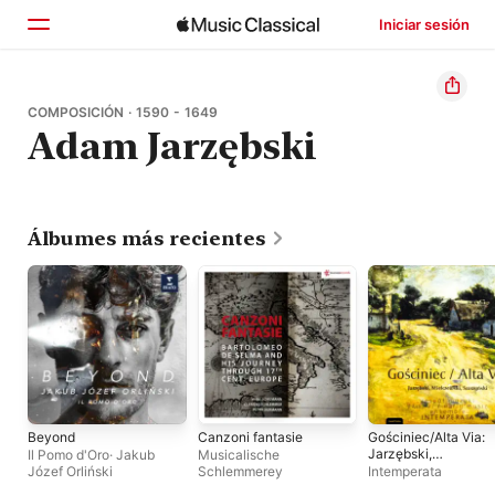
Iniciar sesión
Inicio
COMPOSICIÓN · 1590 - 1649
Adam Jarzębski
Explorar
Buscar
Álbumes más recientes
Beyond
Canzoni fantasie
Gościniec/Alta Via:
Jarzębski,
Il Pomo d'Oro
·
Jakub
Musicalische
Mielczewski,
Józef Orliński
Schlemmerey
Intemperata
Szarzyński