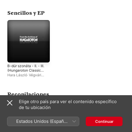
Sencillos y EP
B-dúr szonáta - II. - III.
(Hungaroton Classics)
- EP
Hara László
·
Végvári
Csaba
·
Magyar Barokk
Trió
·
Tátrai Vonósnégyes
Recopilaciones
Elige otro país para ver el contenido específico
de tu ubicación
Estados Unidos (Español
Continuar
México)