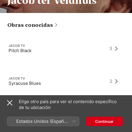
Jacob ter Veldhuis
Obras conocidas
JACOB TV
3
Pitch Black
JACOB TV
2
Syracuse Blues
Elige otro país para ver el contenido específico
de tu ubicación
JACOB TV
1
Honky Tonk Blues
Estados Unidos (Español
Continuar
México)