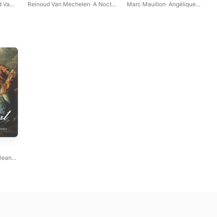
de Coligny, Comtesse de La
d Van
Reinoud Van Mechelen
·
A Nocte
Marc Mauillon
·
Angélique
Suze
Temporis
Mauillon
·
Myriam Rignol
Jean
Spring
·