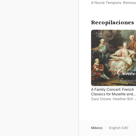
A Nocte Temporis
·
Reinou
Mechelen
Recopilaciones
A Family Concert: French
Classics for Musette and
Violin
Sara Stowe
·
Heather Birt
·
Pierre Rasle
·
—
·
Matthew 
Martin Souter
México
English (UK)