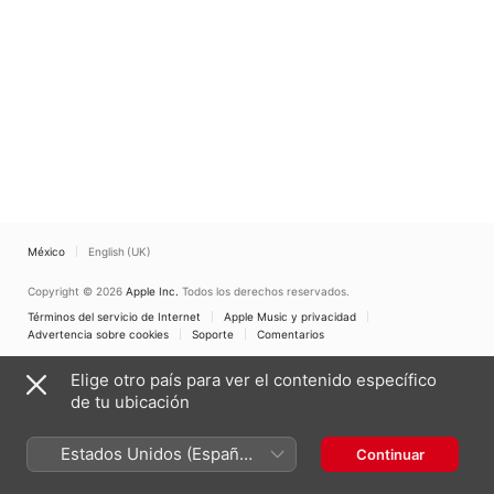
Persons' Choral
Academy
·
Hamburger
Alsterspatzen
·
Jan
Vogler
·
The Young ClassX
Ensemble
·
Philharmonisches
Staatsorchester Hamburg
México
English (UK)
Copyright © 2026
Apple Inc.
Todos los derechos reservados.
Términos del servicio de Internet
Apple Music y privacidad
Advertencia sobre cookies
Soporte
Comentarios
Elige otro país para ver el contenido específico
de tu ubicación
Estados Unidos (Español
Continuar
México)