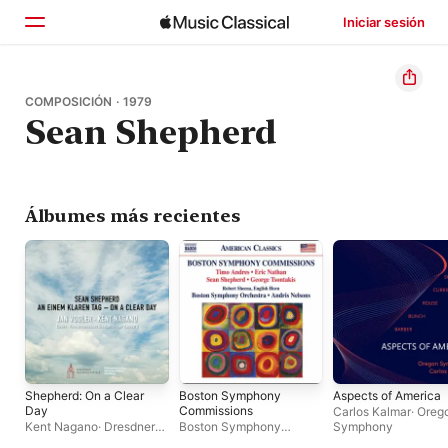
Iniciar sesión
Inicio
COMPOSICIÓN · 1979
Sean Shepherd
Explorar
Buscar
Álbumes más recientes
Shepherd: On a Clear
Boston Symphony
Aspects of America
Day
Commissions
Carlos Kalmar
·
Oreg
Kent Nagano
·
Dresdner
Boston Symphony
Symphony
Kreuzchor
·
Young
Orchestra
·
Andris Nelsons