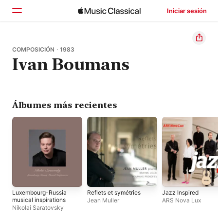
Iniciar sesión
Inicio
COMPOSICIÓN · 1983
Ivan Boumans
Explorar
Buscar
Álbumes más recientes
Luxembourg-Russia
Reflets et symétries
Jazz Inspired
musical inspirations
Jean Muller
ARS Nova Lux
Nikolai Saratovsky