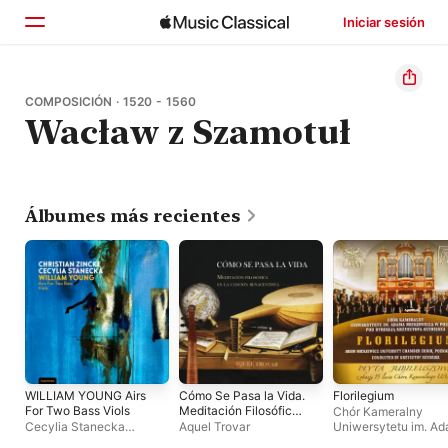
Iniciar sesión
Inicio
COMPOSICIÓN · 1520 - 1560
Wacław z Szamotuł
Explorar
Buscar
Álbumes más recientes
WILLIAM YOUNG Airs
Cómo Se Pasa la Vida.
Florilegium
For Two Bass Viols
Meditación Filosófica
Chór Kameralny
en la Canción
Cecylia Stanecka
Aquel Trovar
Uniwersytetu im. A
Renacentista
Christian Zincke
Mickiewicza