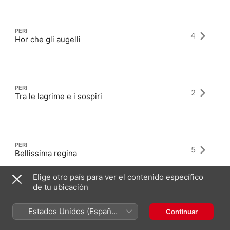
PERI
4
Hor che gli augelli
PERI
2
Tra le lagrime e i sospiri
PERI
5
Bellissima regina
Elige otro país para ver el contenido específico
de tu ubicación
Estados Unidos (Español
Continuar
México)
Álbumes más recientes