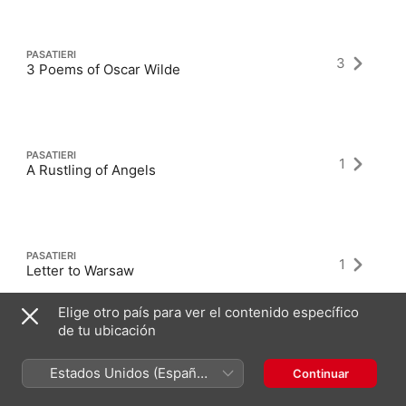
PASATIERI
3
3 Poems of Oscar Wilde
PASATIERI
1
A Rustling of Angels
PASATIERI
1
Letter to Warsaw
Elige otro país para ver el contenido específico
de tu ubicación
Estados Unidos (Español
Continuar
México)
Álbumes más recientes