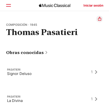
Iniciar sesión
Inicio
COMPOSICIÓN · 1945
Thomas Pasatieri
Explorar
Buscar
Obras conocidas
PASATIERI
1
Signor Deluso
PASATIERI
1
La Divina