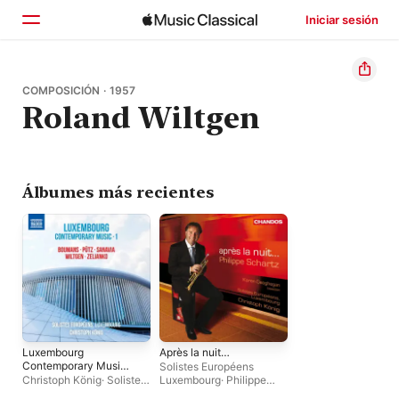
Iniciar sesión
Inicio
COMPOSICIÓN · 1957
Roland Wiltgen
Explorar
Buscar
Álbumes más recientes
Luxembourg
Après la nuit…
Contemporary Music,
Solistes Européens
Vol. 1
Christoph König
·
Solistes
Luxembourg
·
Philippe
Européens Luxembourg
Schartz
·
Christoph König