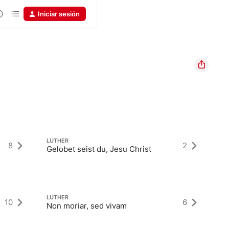
Iniciar sesión
LUTHER
LU
8
2
Gelobet seist du, Jesu Christ
Ch
LUTHER
LU
10
6
Non moriar, sed vivam
He