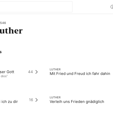
1546
uther
s
LUTHER
nser Gott
44
Mit Fried und Freud ich fahr dahin
 dios”
LUTHER
16
 ich zu dir
Verleih uns Frieden gnädiglich