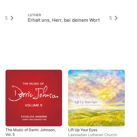
LUTHER
LU
5
5
Erhalt uns, Herr, bei deinem Wort
Si
The Music of Derric Johnson,
Lift Up Your Eyes
J. 
Vol. 5
Vol.
Laestadian Lutheran Church
·