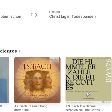
LUTHER
7
 loben schon
Christ lag in Todesbanden
cientes
WV
J.s. Bach: Clavierübung
J.S. Bach: Die Himmel
dritter Theil
erzählen die Ehre Gottes,