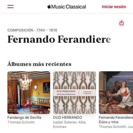
Iniciar sesión
Inicio
COMPOSICIÓN · 1740 - 1816
Fernando Ferandiere
Explorar
Buscar
Álbumes más recientes
Fandango de Sevilla
DUO HERRANDO
Fernando Ferandiere
Dúos y tríos
Thomas Schmitt
Isabel Soteras
·
Alba
Encinas
Thomas Schmitt
·
Ju
José del Viso
·
Javier