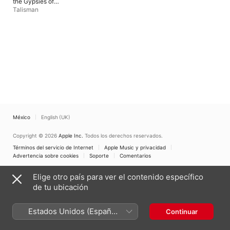
the Gypsies of
Moscow
Talisman
México
English (UK)
Copyright © 2026
Apple Inc.
Todos los derechos reservados.
Términos del servicio de Internet
Apple Music y privacidad
Advertencia sobre cookies
Soporte
Comentarios
Elige otro país para ver el contenido específico
de tu ubicación
Estados Unidos (Español
Continuar
México)