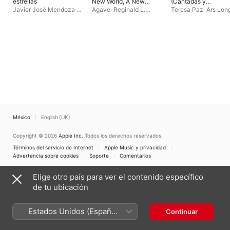
estrellas
New World, A New
(Cantadas y
Canon
Villancicos de Esteb
Javier José Mendoza
·
Agave
·
Reginald L.
Teresa Paz
·
Ars Lon
Salas, la Habana,
Camerata Antonio Soler
Mobley
La Habana
1725 - Santiago de
Cuba, 1803, Maestr
de Capilla de la
Catedral de Santiag
de Cuba)
México
English (UK)
Copyright © 2026
Apple Inc.
Todos los derechos reservados.
Términos del servicio de Internet
Apple Music y privacidad
Advertencia sobre cookies
Soporte
Comentarios
Elige otro país para ver el contenido específico
de tu ubicación
Estados Unidos (Español
Continuar
México)