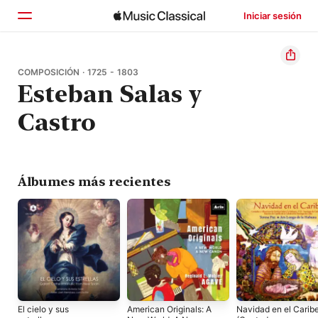
Iniciar sesión
Inicio
COMPOSICIÓN · 1725 - 1803
Esteban Salas y
Explorar
Castro
Buscar
Álbumes más recientes
El cielo y sus
American Originals: A
Navidad en el Carib