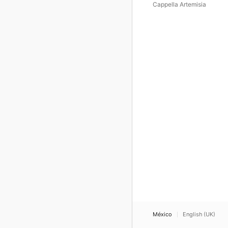
conventi italiani tra
Cappella Artemisia
Cinquecento e Seicento
México
English (UK)