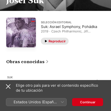
Josef Suk
SELECCIÓN EDITORIAL
Suk: Asrael Symphony, Pohádka
2019 · Czech Philharmonic, Jiří
Bělohlávek
Reproducir
Obras conocidas
SUK
Serenata en mi mayor
54
Elige otro país para ver el contenido específico
Op. 6
de tu ubicación
Estados Unidos (Español
Continuar
SUK
México)
Sinfonía n.º 2 en do menor
16