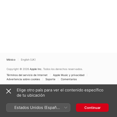
(First World
Recording)
México
English (UK)
Copyright © 2026
Apple Inc.
Todos los derechos reservados.
Términos del servicio de Internet
Apple Music y privacidad
Advertencia sobre cookies
Soporte
Comentarios
Elige otro país para ver el contenido específico
de tu ubicación
Estados Unidos (Español
Continuar
México)