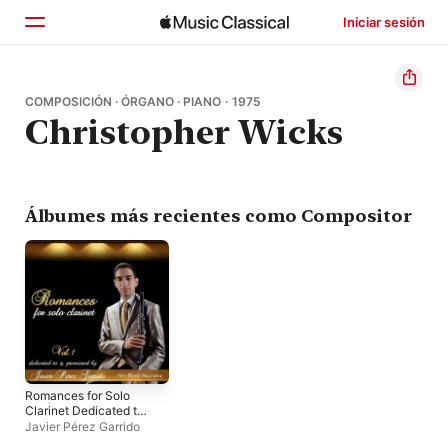
Iniciar sesión
Inicio
COMPOSICIÓN · ÓRGANO · PIANO · 1975
Christopher Wicks
Explorar
Buscar
Álbumes más recientes como Compositor
Romances for Solo
Clarinet Dedicated to
& Premiered by Javier
Javier Pérez Garrido
Pérez Garrido, Vol. 1