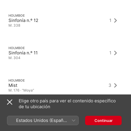
HOLMBOE
Sinfonía n.º 12
1
M. 338
HOLMBOE
Sinfonía n.º 11
1
M. 304
HOLMBOE
Mist
3
M. 176 · “Moya”
Elige otro país para ver el contenido específico
de tu ubicación
Estados Unidos (Español
Continuar
México)
Álbumes más recientes