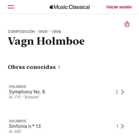
Iniciar sesión
Inicio
COMPOSICIÓN · 1909 - 1996
Vagn Holmboe
Explorar
Buscar
Obras conocidas
HOLMBOE
Symphony No. 8
2
M. 175 · “Boreale”
HOLMBOE
Sinfonía n.º 13
1
M. 362