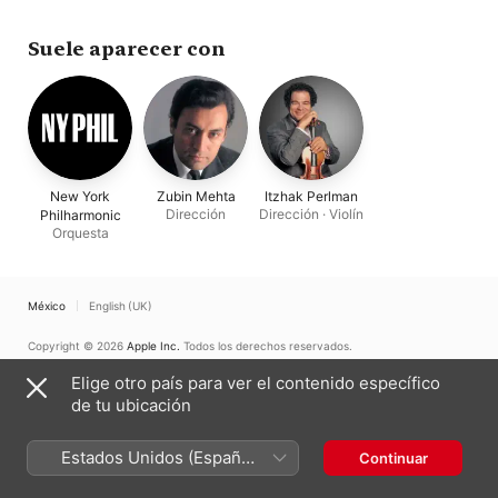
Rondo Capriccioso;
Symphony Orchestra
Mehta
Mehta
Havanaise /
Chausson: Poème
Suele aparecer con
New York
Zubin Mehta
Itzhak Perlman
Dirección
Dirección · Violín
Philharmonic
Orquesta
México
English (UK)
Copyright © 2026
Apple Inc.
Todos los derechos reservados.
Términos del servicio de Internet
Apple Music y privacidad
Elige otro país para ver el contenido específico
Advertencia sobre cookies
Soporte
Comentarios
de tu ubicación
Estados Unidos (Español
Continuar
México)