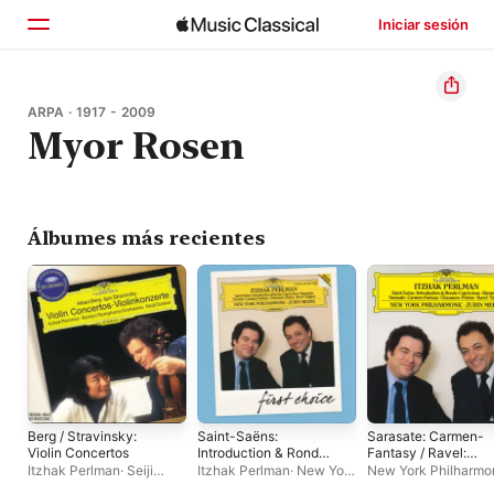
Iniciar sesión
Inicio
ARPA · 1917 - 2009
Myor Rosen
Explorar
Buscar
Álbumes más recientes
Berg / Stravinsky:
Saint-Saëns:
Sarasate: Carmen-
Violin Concertos
Introduction & Rondo
Fantasy / Ravel:
Capriccioso,
Tzigane / Saint-
Itzhak Perlman
·
Seiji
Itzhak Perlman
·
New York
New York Philharmo
Havanaise, etc
Saëns: Introduction 
Ozawa
·
Boston
Philharmonic
·
Zubin
Itzhak Perlman
·
Zub