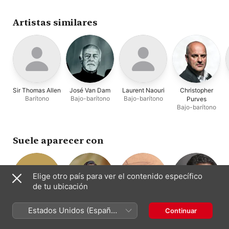
Artistas similares
Sir Thomas Allen
José Van Dam
Laurent Naouri
Christopher
Barítono
Bajo-barítono
Bajo-barítono
Purves
Bajo-barítono
Suele aparecer con
Elige otro país para ver el contenido específico
de tu ubicación
Filarmónica de
Anna Netrebko
Wiener
Carlo Rizzi
R
Estados Unidos (Español
Continuar
Soprano
Dirección
Viena
Staatsopernchor
México)
Orquesta
Coro