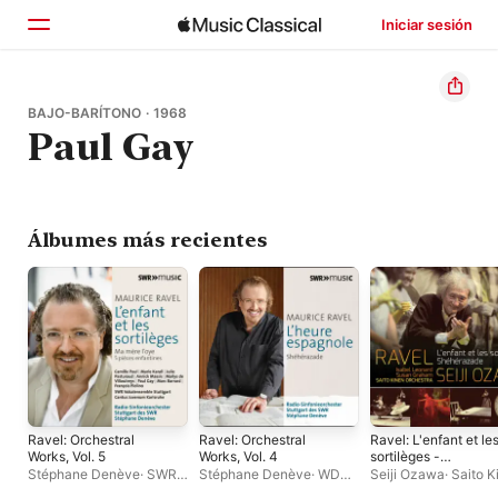
Iniciar sesión
Inicio
BAJO-BARÍTONO · 1968
Paul Gay
Explorar
Buscar
Álbumes más recientes
Ravel: Orchestral
Ravel: Orchestral
Ravel: L'enfant et le
Works, Vol. 5
Works, Vol. 4
sortilèges -
Shéhérazade
Stéphane Denève
·
SWR
Stéphane Denève
·
WDR
Seiji Ozawa
·
Saito K
Symphonieorchester
Sinfonieorchester Köln
Orchestra