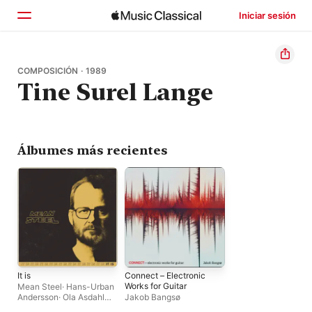
Iniciar sesión
Inicio
COMPOSICIÓN · 1989
Tine Surel Lange
Explorar
Buscar
Álbumes más recientes
It is
Connect – Electronic
Works for Guitar
Mean Steel
·
Hans-Urban
Andersson
·
Ola Asdahl
Jakob Bangsø
Rokkones