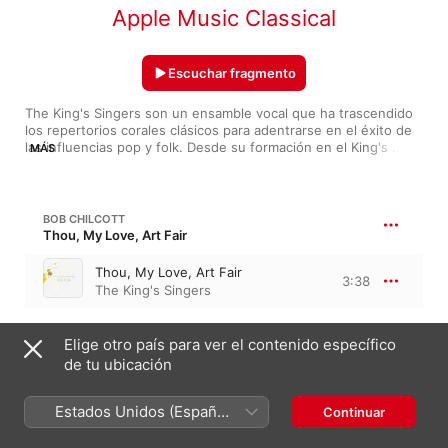
Apple Music Classical
Escuchar fragmento
The King's Singers son un ensamble vocal que ha trascendido 
los repertorios corales clásicos para adentrarse en el éxito de 
las influencias pop y folk. Desde su formación en el King's 
MÁS
College de la Inglaterra de 1968 y con más de 50 discos, ellos 
abordan un nutrido espectro de propuestas temáticas. The 
King's Singers han popularizado la música a cappella con su 
sonido lúdico y clásico. Se han presentado en escenarios y 
BOB CHILCOTT
medios de todo el mundo por más de 40 años. Prueba esta 
Thou, My Love, Art Fair
lista que acopla una muestra de lo más representativo del 
grupo británico.
Thou, My Love, Art Fair
3:38
The King's Singers
Elige otro país para ver el contenido específico
6:09
CHILCOTT
de tu ubicación
Greensleeves
3:02
Estados Unidos (Español
The King's Singers
Continuar
México)
And So It Goes