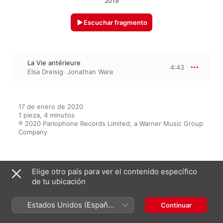
2019
Escuchar fragmento
La Vie antérieure
4:43
Elsa Dreisig
·
Jonathan Ware
17 de enero de 2020

1 pieza, 4 minutos

℗ 2020 Parlophone Records Limited, a Warner Music Group 
Company
Del álbum
Elige otro país para ver el contenido específico
de tu ubicación
Estados Unidos (Español
Continuar
Morgen
México)
Jonathan Ware
·
Elsa Dreisig