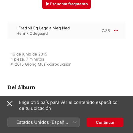
Escuchar fragmento
I Fred vil Eg Leggja Meg Ned
7:36
Henrik Ødegaard
16 de junio de 2015

1 pieza, 7 minutos

℗ 2015 Grong Musikkproduksjon
Del álbum
Elige otro país para ver el contenido específico
de tu ubicación
Henrik Ødegaard - Music for
Solo Voices
Henrik Ødegaard
Estados Unidos (Español
Continuar
México)