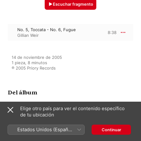
Escuchar fragmento
No. 5, Toccata - No. 6, Fugue
8:38
Gillian Weir
14 de noviembre de 2005

1 pieza, 8 minutos

℗ 2005 Priory Records
Del álbum
Elige otro país para ver el contenido específico
de tu ubicación
On Stage at Symphony Hall,
Birmingham
Gillian Weir
Estados Unidos (Español
Continuar
México)