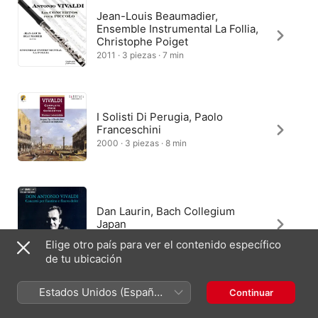
Jean-Louis Beaumadier,
Ensemble Instrumental La Follia,
Christophe Poiget
2011 · 3 piezas · 7 min
I Solisti Di Perugia, Paolo
Franceschini
2000 · 3 piezas · 8 min
Dan Laurin, Bach Collegium
Japan
1997 · 3 piezas · 7 min
Elige otro país para ver el contenido específico
de tu ubicación
Estados Unidos (Español
Continuar
Stephen Preston, Academy of
México)
Ancient Music, Christopher