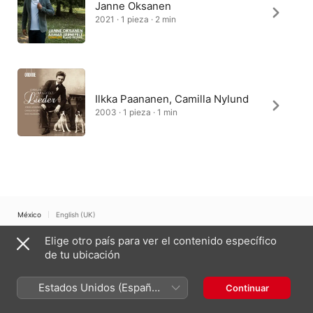
Janne Oksanen
2021 · 1 pieza · 2 min
Ilkka Paananen, Camilla Nylund
2003 · 1 pieza · 1 min
México
English (UK)
Elige otro país para ver el contenido específico
Copyright © 2026
Apple Inc.
Todos los derechos reservados.
de tu ubicación
Términos del servicio de Internet
Apple Music y privacidad
Advertencia sobre cookies
Soporte
Comentarios
Estados Unidos (Español
Continuar
México)