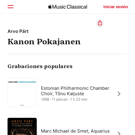
Iniciar sesión
Inicio
Arvo Pärt
Kanon Pokajanen
Explorar
Buscar
Grabaciones populares
Estonian Philharmonic Chamber
Choir, Tõnu Kaljuste
1998 · 11 piezas · 1 h 23 min
Marc Michael de Smet, Aquarius