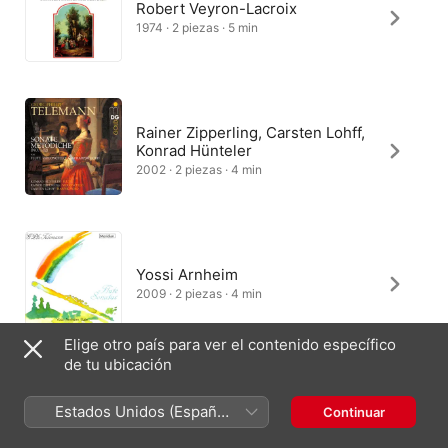
Robert Veyron-Lacroix
1974 · 2 piezas · 5 min
Rainer Zipperling, Carsten Lohff,
Konrad Hünteler
2002 · 2 piezas · 4 min
Yossi Arnheim
2009 · 2 piezas · 4 min
Elige otro país para ver el contenido específico
de tu ubicación
Jean-François Michel, Annerös
Estados Unidos (Español
Continuar
Hulliger
México)
2016 · 2 piezas · 5 min